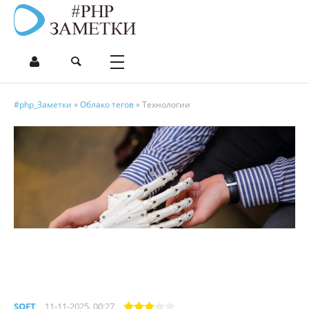
#php_Заметки
»
Облако тегов
» Технологии
SOFT
11-11-2025, 00:27