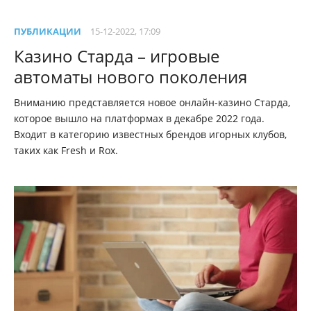
ПУБЛИКАЦИИ
15-12-2022, 17:09
Казино Старда – игровые
автоматы нового поколения
Вниманию представляется новое онлайн-казино Старда,
которое вышло на платформах в декабре 2022 года.
Входит в категорию известных брендов игорных клубов,
таких как Fresh и Rox.