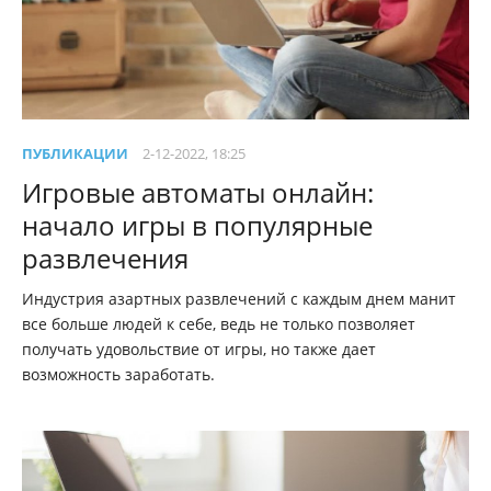
ПУБЛИКАЦИИ
2-12-2022, 18:25
Игровые автоматы онлайн:
начало игры в популярные
развлечения
Индустрия азартных развлечений с каждым днем манит
все больше людей к себе, ведь не только позволяет
получать удовольствие от игры, но также дает
возможность заработать.