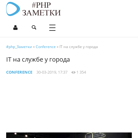
#php_Заметки
»
Conference
» IT на службе у города
IT на службе у города
CONFERENCE
30-03-2019, 17:37
1 354