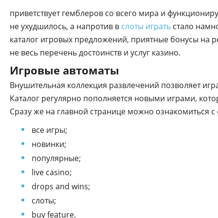
приветствует гемблеров со всего мира и функционируе
не ухудшилось, а напротив в
слоты играть
стало намно
каталог игровых предложений, приятные бонусы на ре
не весь перечень достоинств и услуг казино.
Игровые автоматы
Внушительная коллекция развлечений позволяет играт
Каталог регулярно пополняется новыми играми, кото
Сразу же на главной странице можно ознакомиться с
все игры;
новинки;
популярные;
live casino;
drops and wins;
слоты;
buy feature.